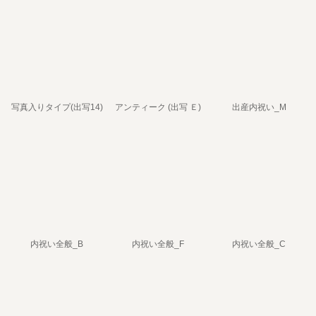
写真入りタイプ(出写14)
アンティーク (出写 Ｅ)
出産内祝い_M
内祝い全般_B
内祝い全般_F
内祝い全般_C