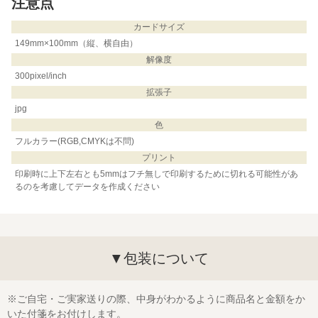
注意点
カードサイズ
149mm×100mm（縦、横自由）
解像度
300pixel/inch
拡張子
jpg
色
フルカラー(RGB,CMYKは不問)
プリント
印刷時に上下左右とも5mmはフチ無しで印刷するために切れる可能性があ
るのを考慮してデータを作成ください
▼包装について
※ご自宅・ご実家送りの際、中身がわかるように商品名と金額をか
いた付箋をお付けします。