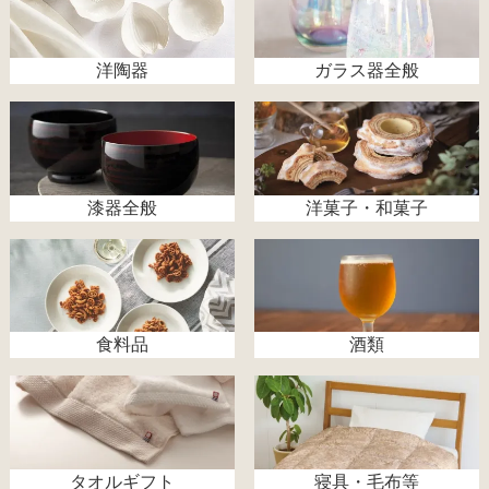
洋陶器
ガラス器全般
漆器全般
洋菓子・和菓子
食料品
酒類
タオルギフト
寝具・毛布等