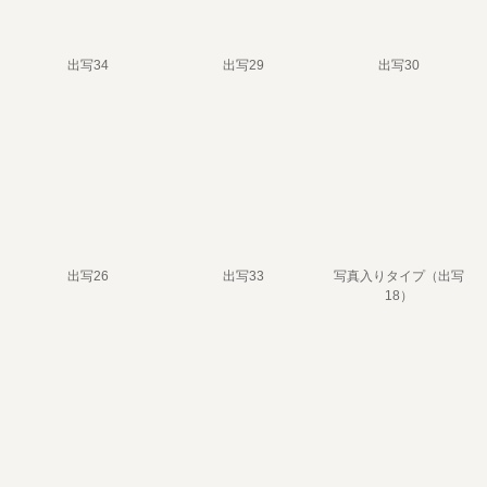
出写34
出写29
出写30
出写26
出写33
写真入りタイプ（出写
18）