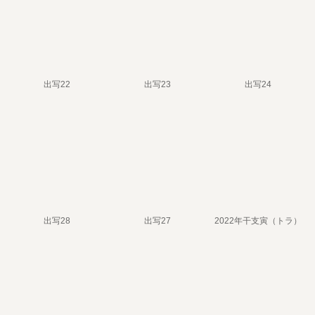
出写22
出写23
出写24
出写28
出写27
2022年干支寅（トラ）