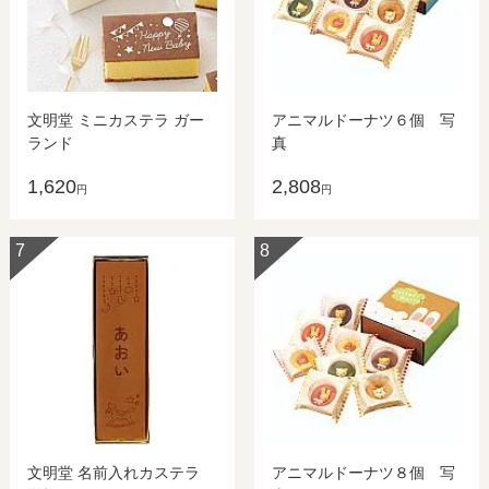
文明堂 ミニカステラ ガー
アニマルドーナツ６個 写
ランド
真
1,620
2,808
円
円
7
8
文明堂 名前入れカステラ
アニマルドーナツ８個 写