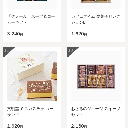
「クノール」スープ＆コー
カフェタイム 焼菓子セレク
ヒーギフト
ションB
3,240
1,620
円
円
11
12
文明堂 ミニカステラ ガー
おさるのジョージ スイーツ
ランド
セット
1,620
2,160
円
円