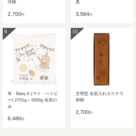
洋柄
真
2,700
3,564
円
円
9
10
米・Baby E (マイ・ベイビ
文明堂 名前入れカステラ
ー) 2701g～3300g 名前の
和柄
み
2,700
円
6,480
円