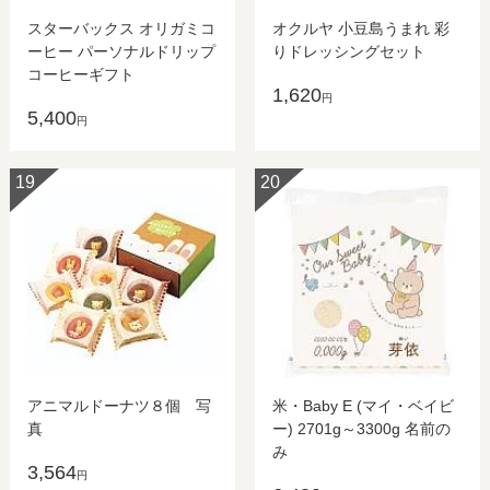
スターバックス オリガミコ
オクルヤ 小豆島うまれ 彩
ーヒー パーソナルドリップ
りドレッシングセット
コーヒーギフト
1,620
円
5,400
円
19
20
アニマルドーナツ８個 写
米・Baby E (マイ・ベイビ
真
ー) 2701g～3300g 名前の
み
3,564
円