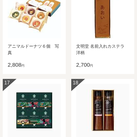
アニマルドーナツ６個 写
文明堂 名前入れカステラ
真
洋柄
2,808
2,700
円
円
17
18