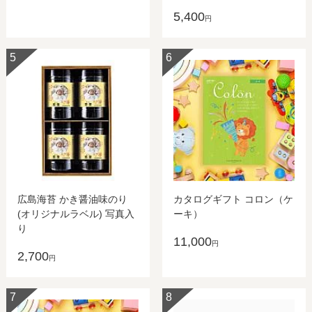
5,400
円
5
6
広島海苔 かき醤油味のり
カタログギフト コロン（ケ
(オリジナルラベル) 写真入
ーキ）
り
11,000
円
2,700
円
7
8