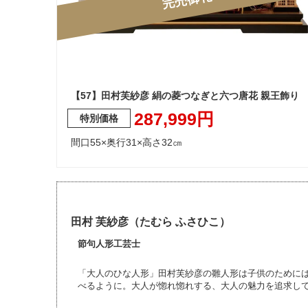
【57】田村芙紗彦 絹の菱つなぎと六つ唐花 親王飾り
287,999円
間口55×奥行31×高さ32㎝
田村 芙紗彦（たむら ふさひこ）
節句人形工芸士
「大人のひな人形」田村芙紗彦の雛人形は子供のためには
べるように。大人が惚れ惚れする、大人の魅力を追求し