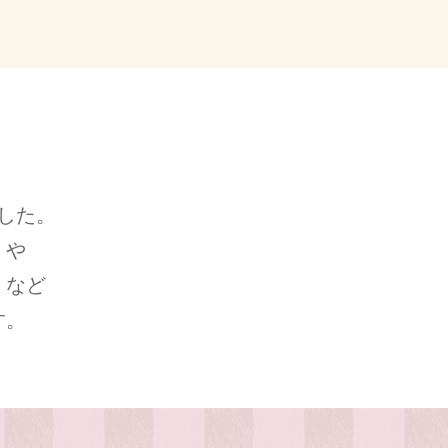
した。
」や
」など
す。