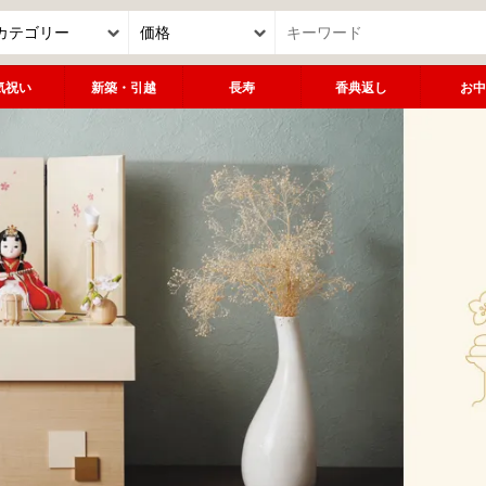
気祝い
新築・引越
長寿
香典返し
お中