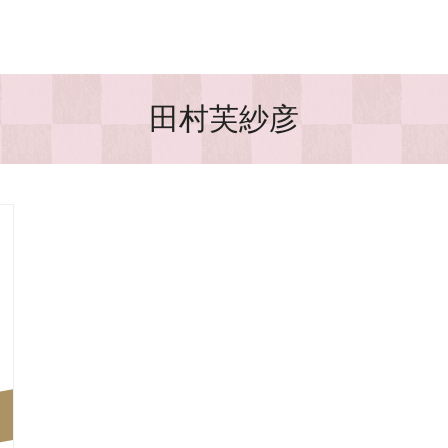
田村芙紗彦