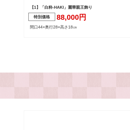
【1】「白粋-HAKI」麗華親王飾り
88,000円
間口44×奥行28×高さ18㎝