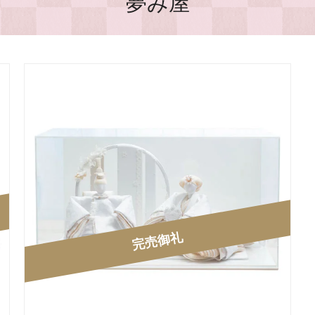
夢み屋
完売御礼