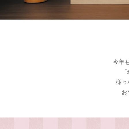
今年
「
様々
お