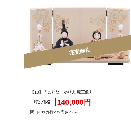
完売御礼
【18】「ことな」かりん 親王飾り
140,000円
間口40×奥行23×高さ22㎝