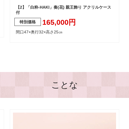
【2】「白粋-HAKI」奏(花) 親王飾り アクリルケース
付
165,000円
間口47×奥行32×高さ25㎝
ことな