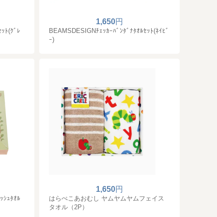
1,650
円
ｯﾄ(ｸﾞﾚ
BEAMSDESIGNﾁｪｯｶｰﾊﾞﾝﾀﾞﾅﾀｵﾙｾｯﾄ(ﾈｲﾋﾞ
ｰ)
1,650
円
ｼｭﾀｵﾙ
はらぺこあおむし ヤムヤムヤムフェイス
タオル（2P）