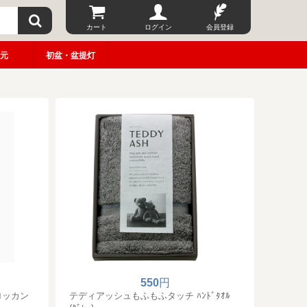
カート
ログイン
会員登録
元
初盆・盆提灯
550
円
モロッカン
テディアッシュもふもふタッチ ﾊﾝﾄﾞﾀｵﾙ