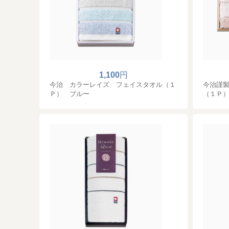
1,100
円
今治 カラーレイズ フェイスタオル（１
今治謹
Ｐ） ブルー
（１Ｐ