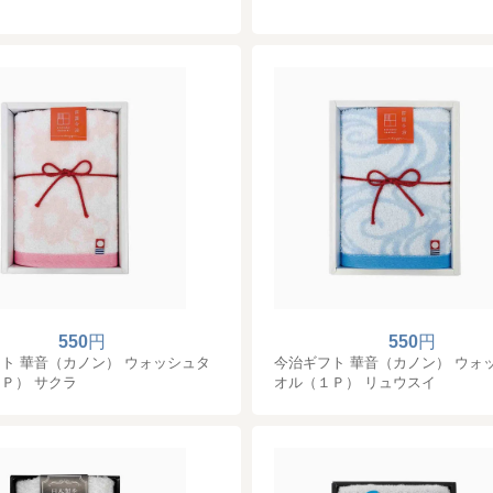
ン
550
円
550
円
ト 華音（カノン） ウォッシュタ
今治ギフト 華音（カノン） ウォ
Ｐ） サクラ
オル（１Ｐ） リュウスイ