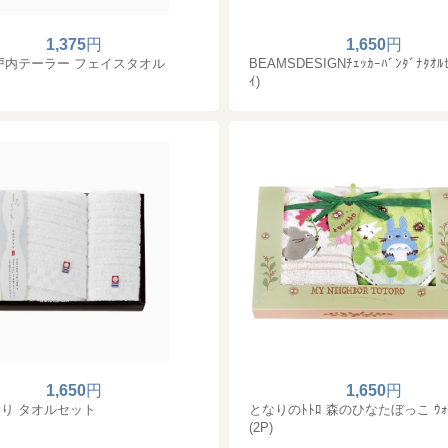
1,375
円
1,650
円
戸内テーラー フェイスタオル
BEAMSDESIGNﾁｪｯｶｰﾊﾞﾝﾀﾞﾅﾀｵﾙｾ
ｲ)
1,650
円
1,650
円
り タオルセット
となりのﾄﾄﾛ 森のひなたぼっこ ｳｫｯ
(2P)