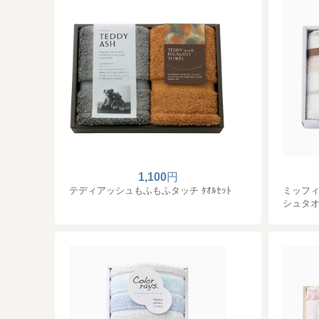
1,100
円
テディアッシュもふもふタッチ ﾀｵﾙｾｯﾄ
ミッフ
シュタ