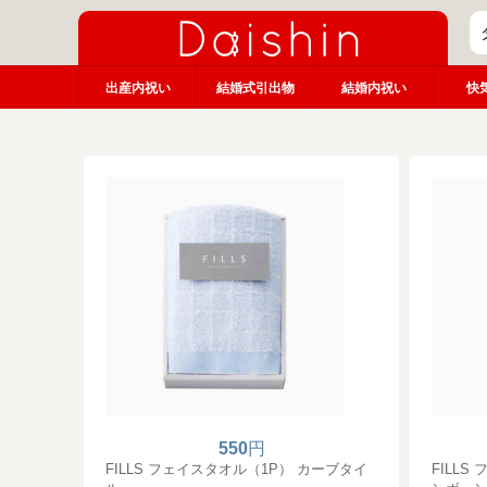
出産内祝い
結婚式引出物
結婚内祝い
快
550
円
FILLS フェイスタオル（1P） カーブタイ
FILL