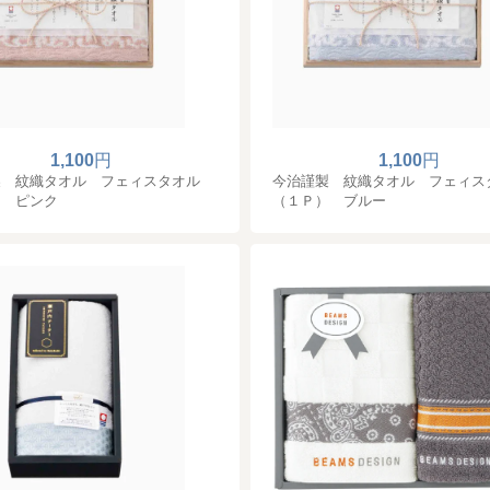
1,100
円
1,100
円
製 紋織タオル フェィスタオル
今治謹製 紋織タオル フェィス
） ピンク
（１Ｐ） ブルー