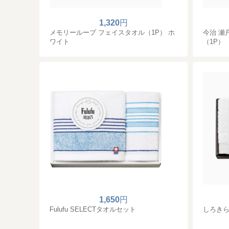
1,320
円
メモリーループ フェイスタオル（1P） ホ
今治 瀬
ワイト
（1P）
1,650
円
Fulufu SELECTタオルセット
しろきら