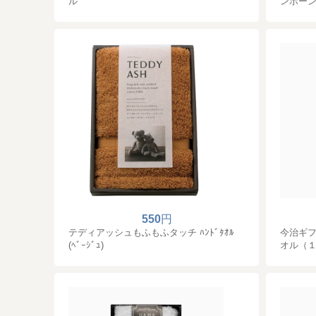
ル
ンボー
550
円
テディアッシュもふもふタッチ ﾊﾝﾄﾞﾀｵﾙ
今治ギフ
(ﾍﾞｰｼﾞｭ)
オル（１