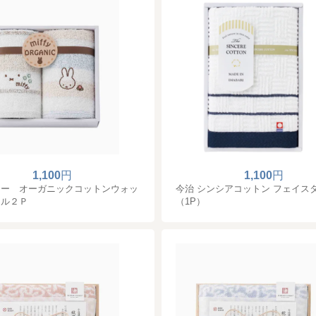
1,100
円
1,100
円
ィー オーガニックコットンウォッ
今治 シンシアコットン フェイス
オル２Ｐ
（1P）