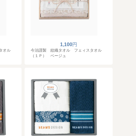
1,100
円
タオル
今治謹製 紋織タオル フェィスタオル
（１Ｐ） ベージュ