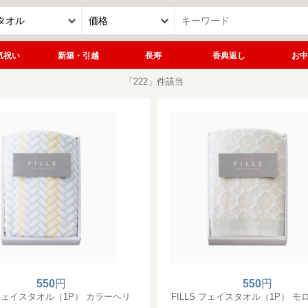
気祝い
新築・引越
長寿
香典返し
お中
「222」件該当
550
円
550
円
S フェイスタオル（1P） カラーヘリ
FILLS フェイスタオル（1P） 