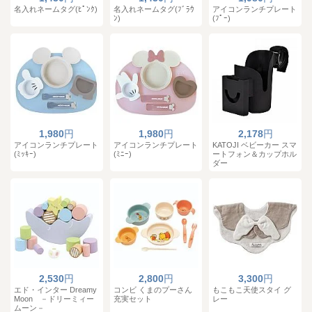
名入れネームタグ(ﾋﾟﾝｸ)
名入れネームタグ(ﾌﾞﾗｳ
アイコンランチプレート
ﾝ)
(ﾌﾟｰ)
1,980
円
1,980
円
2,178
円
アイコンランチプレート
アイコンランチプレート
KATOJI ベビーカー スマ
(ﾐｯｷｰ)
(ﾐﾆｰ)
ートフォン＆カップホル
ダー
2,530
円
2,800
円
3,300
円
エド・インター Dreamy
コンビ くまのプーさん
もこもこ天使スタイ グ
Moon －ドリーミィー
充実セット
レー
ムーン－