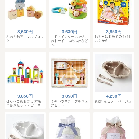
3,630
円
3,630
円
3,850
円
ふわふわアニマルブロッ
エド・インター ふわふ
ﾐｯﾌｨｰ はじめての ｽｲｽｲ
ク
わトーイ ふわふわなげ
おえかき
っこ
3,850
円
3,850
円
4,290
円
はらぺこあおむし 木製
ミキハウステーブルウェ
食器3点セット ベージュ
つみきセット50ピース
アセット