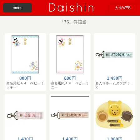
menu
大進WEB
「76」件該当
880
円
880
円
1,430
円
命名用紙Ａ４ ベビーミ
命名用紙Ａ４ ベビーミ
名入れネームタグ(ｸﾞﾘｰ
ッキー
ニー
ﾝ)
1,430
円
1,430
円
1,980
円