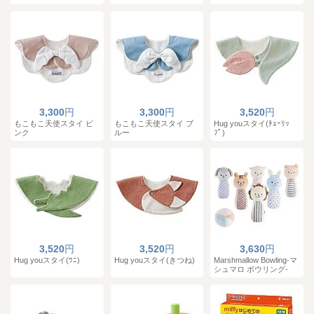
3,300
円
3,300
円
3,520
円
もこもこ天使スタイ ピ
もこもこ天使スタイ ブ
Hug youスタイ(ﾁｭｰﾘｯ
ンク
ルー
ﾌﾟ)
3,520
円
3,520
円
3,630
円
Hug youスタイ(ﾜﾆ)
Hug youスタイ(きつね)
Marshmallow Bowling-マ
シュマロ ボウリング-