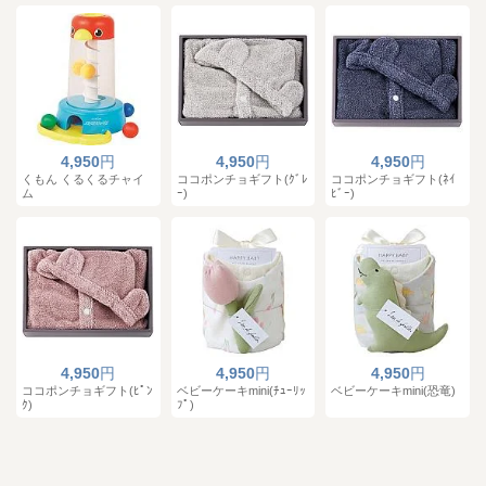
4,950
円
4,950
円
4,950
円
くもん くるくるチャイ
ココポンチョギフト(ｸﾞﾚ
ココポンチョギフト(ﾈｲ
ム
ｰ)
ﾋﾞｰ)
4,950
円
4,950
円
4,950
円
ココポンチョギフト(ﾋﾟﾝ
ベビーケーキmini(ﾁｭｰﾘｯ
ベビーケーキmini(恐竜)
ｸ)
ﾌﾟ)