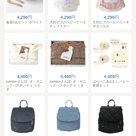
4,290
円
4,290
円
4,290
円
食器3点セット ホワイト
大判ビブのベビーケーキ
大判ビブのベビーケーキ
チップスター
ボタニカル
4,400
円
4,400
円
4,400
円
sampo-さんぽ- オ－ガニ
sampo-さんぽ- オ－ガニ
はらぺこあおむしベビー
ックバスポンチョ うさ
ックバスポンチョ くま
食器セット
ぎ