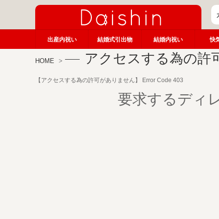
出産内祝い
結婚式引出物
結婚内祝い
快
アクセスする為の許
HOME
【アクセスする為の許可がありません】 Error Code 403
要求するディ