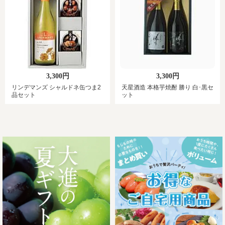
3,300円
3,300円
リンデマンズ シャルドネ缶つま2
天星酒造 本格芋焼酎 勝り 白･黒セ
品セット
ット