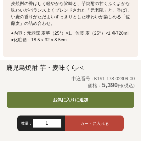
麦焼酎の香ばしく軽やかな旨味と、芋焼酎の甘くふくよかな
味わいがバランスよくブレンドされた「元老院」と、香ばし
い麦の香りがただよいすっきりとした味わいが楽しめる「佐
藤麦」の詰め合わせ。
●内容：元老院 麦芋（25°）×1、佐藤 麦（25°）×1 各720ml
●化粧箱：18.5 x 32 x 8.5cm
鹿児島焼酎 芋・麦味くらべ
申込番号 : K191-178-02309-00
5,390
価格：
(税込)
円
お気に入りに追加
数量：