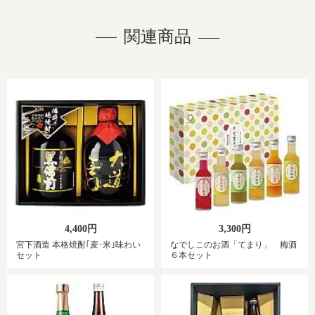
関連商品
4,400円
3,300円
宮下酒造 本格焼酎｢麦･米｣味わい
なでしこのお酒「てまり」 梅酒
セット
６本セット