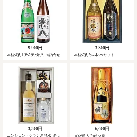
9,900円
3,300円
本格焼酎｢伊佐美･兼八｣御詰合せ
本格焼酎飲み比べセット
3,300円
6,600円
エンシェントクラン炭酸水･缶つ
賀茂鶴 大吟醸 双鶴