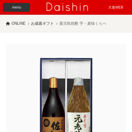
menu
大進WEB
ONLINE
お歳暮ギフト
鹿児島焼酎 芋・麦味くらべ