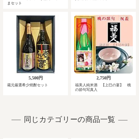
まセット
5,500円
2,750円
蔵元厳選希少焼酎セット
福美人純米酒 【上巳の宴】 桃
の節句写真入
同じカテゴリーの商品一覧