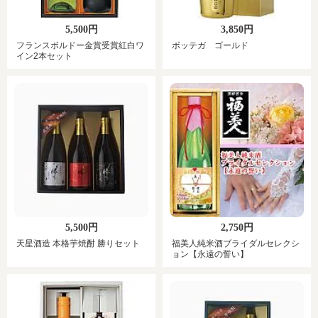
5,500円
3,850円
フランスボルドー金賞受賞紅白ワ
ボッテガ ゴールド
イン2本セット
5,500円
2,750円
天星酒造 本格芋焼酎 勝りセット
福美人純米酒ブライダルセレクシ
ョン【永遠の誓い】