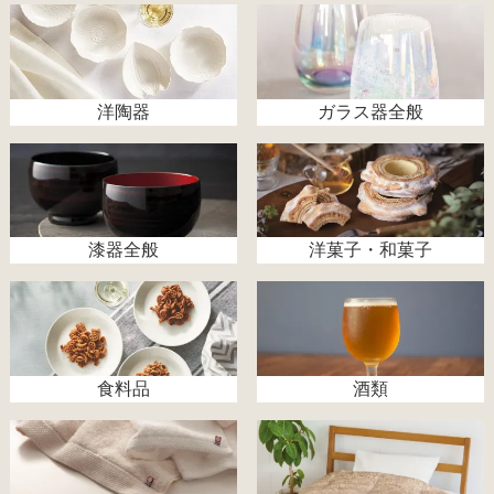
洋陶器
ガラス器全般
漆器全般
洋菓子・和菓子
食料品
酒類