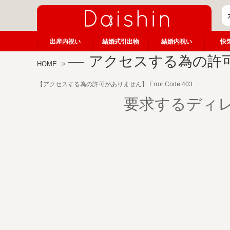
出産内祝い
結婚式引出物
結婚内祝い
快
アクセスする為の許
HOME
【アクセスする為の許可がありません】 Error Code 403
要求するディ