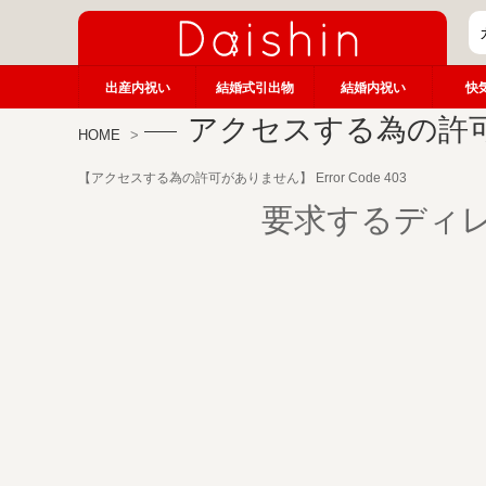
出産内祝い
結婚式引出物
結婚内祝い
快
アクセスする為の許
HOME
【アクセスする為の許可がありません】 Error Code 403
要求するディ