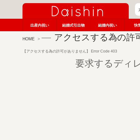
出産内祝い
結婚式引出物
結婚内祝い
快
アクセスする為の許
HOME
【アクセスする為の許可がありません】 Error Code 403
要求するディ