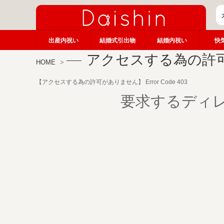
出産内祝い
結婚式引出物
結婚内祝い
快
アクセスする為の許
HOME
【アクセスする為の許可がありません】 Error Code 403
要求するディ