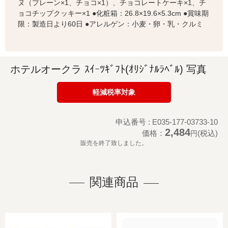
ヌ（プレーン×1、チョコ×1）、チョコレートケーキ×1、チ
ョコチップクッキー×1 ●化粧箱：26.8×19.6×5.3cm ●賞味期
限：製造日より60日 ●アレルゲン：小麦・卵・乳・クルミ
ホテルオークラ ｽｲｰﾂｷﾞﾌﾄ(ｵﾘｼﾞﾅﾙﾗﾍﾞﾙ) 写真
軽減税率対象
申込番号 : E035-177-03733-10
2,484
価格：
(税込)
円
販売を終了致しました。
関連商品