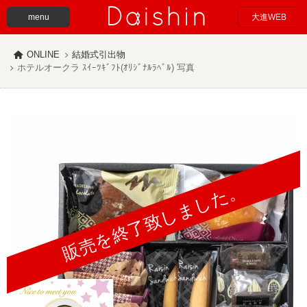
menu
大進WEB
ONLINE
結婚式引出物
ホテルオークラ ｽｲｰﾂｷﾞﾌﾄ(ｵﾘｼﾞﾅﾙﾗﾍﾞﾙ) 写真
販売を終了致しました。