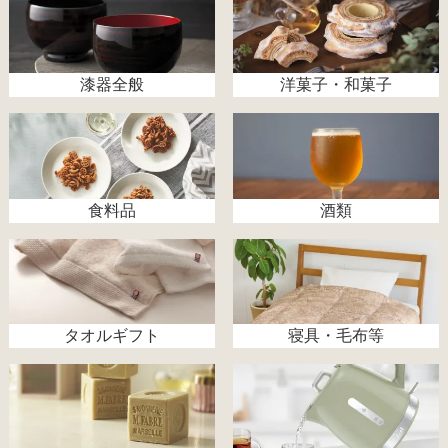
漆器全般
洋菓子・和菓子
食料品
酒類
タオルギフト
寝具・毛布等