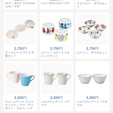
ｽﾇｰﾋﾟｰ＆ｳｯﾄﾞｽﾄｯｸｽﾏｲﾙ
ﾐｯﾌｨｰ ﾎﾜｲﾄﾌｪｲｽﾍﾟｱﾏｸﾞ
スヌーピー ボウルセッ
ﾌｪｲｽ ﾍﾟｱﾏｸﾞ
ト
2,750
円
2,750
円
2,750
円
ディズニー ラブイズ 中
ムーミン カラートリオ
ムーミン ボウルセット
皿セット
レンジセット
3,300
円
3,300
円
3,300
円
ウェッジウッド フェス
ジルスチュアート ペア
ジルスチュアートペアボ
ティビティ マグ（アイ
マグ
ウル
ボリー・ブルー）ペア