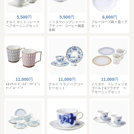
5,500
円
5,500
円
6,600
円
ナルミ ホニトンレース
ノリタケハンプシャーペ
ブルーローズ銘々皿ペア
ペアモーニングセット
アティー･ コーヒー碗皿
セット
金銀
11,000
円
11,000
円
11,000
円
ﾙﾈｯｻﾝｽ ｺﾞｰﾙﾄﾞ ﾏｸﾞﾋﾟﾝ
ナルミ ミラノ ペアコー
ノリタケ トレフォリオ
ｸ･ﾌﾞﾙｰ ﾍﾟｱ
ヒーセット
ゴールド&プラチナ ペ
アモーニングセット