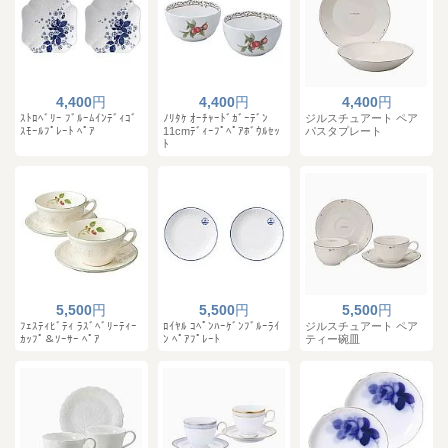
4,400
円
4,400
円
4,400
円
ｽﾄﾛﾍﾞﾘｰ ﾌﾞﾙｰﾑｲﾝﾃﾞｨｺﾞ
ﾉﾘﾀｹ ｵｰﾁｬｰﾄﾞｶﾞｰﾃﾞﾝ
ジルスチュアート ペア
ｽﾓｰﾙﾌﾟﾚｰﾄ ﾍﾟｱ
11cmﾃﾞｨｰﾌﾟﾍﾟｱﾎﾞｳﾙｾｯ
パスタプレート
ﾄ
5,500
円
5,500
円
5,500
円
ﾌｪｽﾃｨﾋﾞﾃｨ ﾗｽﾞﾍﾞﾘｰﾃｨｰ
ﾛｲﾔﾙ ｺﾍﾟﾝﾊｰｹﾞﾝﾌﾞﾙｰﾗｲ
ジルスチュアート ペア
ｶｯﾌﾟ＆ｿｰｻｰ ﾍﾟｱ
ﾝ ﾍﾟｱﾌﾟﾚｰﾄ
ティー碗皿