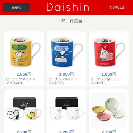
menu
大進WEB
「35」件該当
1,650
円
1,650
円
1,650
円
ピーナッツネイチャー
ピーナッツネイチャー
ピーナッツネイチャー
マグ(ｲｴﾛｰ)
マグ(ﾌﾞﾙｰ)
マグ(ﾚｯﾄﾞ)
2,200
円
2,200
円
2,750
円