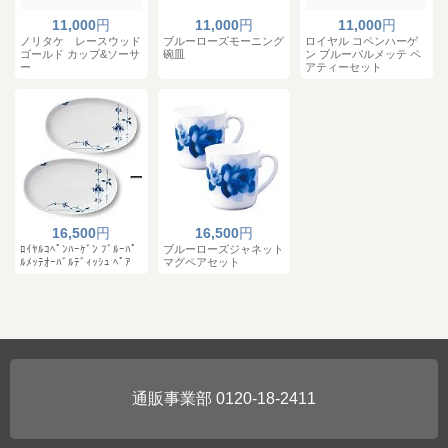
11,000
円
11,000
円
11,000
円
ノリタケ レースウッド
ブルーローズモーニング
ロイヤル コペンハーゲ
ゴールド カップ&ソーサ
碗皿
ン ブルーパルメッテ ペ
ー
アティーセット
16,500
円
16,500
円
ﾛｲﾔﾙｺﾍﾟﾝﾊｰｹﾞﾝ ﾌﾞﾙｰﾊﾟ
ブルーローズジャネット
ﾙﾒｯﾃｵｰﾊﾞﾙﾃﾞｨｯｼｭ ﾍﾟｱ
マグペアセット
0120-18-2411