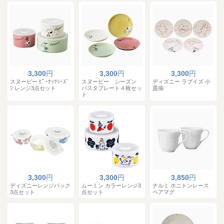
3,300
円
3,300
円
3,300
円
スヌーピー ﾋﾟｰﾅｯﾂｼｰｽﾞ
スヌーピー シーズン
ディズニー ラブイズ 小
ﾝ レンジ3点セット
パスタプレート４枚セッ
皿揃
ト
3,300
円
3,300
円
3,850
円
ディズニーレンジパック
ムーミン カラーレンジ3
ナルミ ホニトンレース
3点セット
点セット
ペアマグ