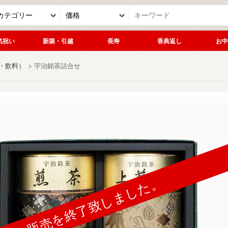
気祝い
新築・引越
長寿
香典返し
お中
・飲料）
宇治銘茶詰合せ
販売を終了致しました。