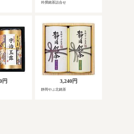
吟撰銘茶詰合せ
20円
3,240円
静岡やぶ北銘茶