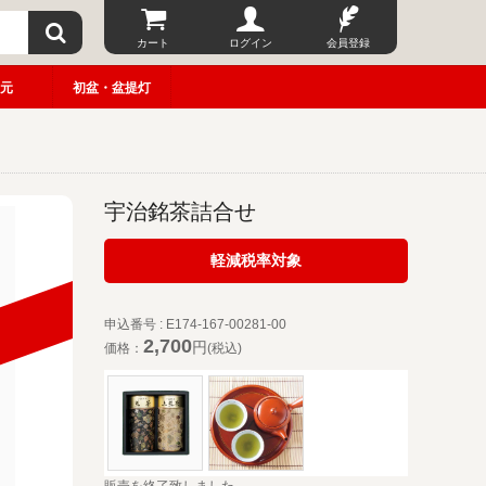
カート
ログイン
会員登録
元
初盆・盆提灯
宇治銘茶詰合せ
軽減税率対象
申込番号 : E174-167-00281-00
2,700
円
価格：
(税込)
販売を終了致しました。