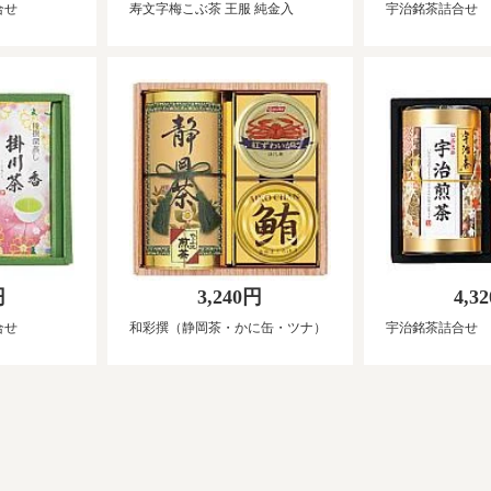
合せ
寿文字梅こぶ茶 王服 純金入
宇治銘茶詰合せ
円
3,240円
4,3
合せ
和彩撰（静岡茶・かに缶・ツナ）
宇治銘茶詰合せ