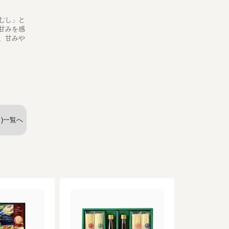
むし」と
甘みを感
、甘みや
)一覧へ