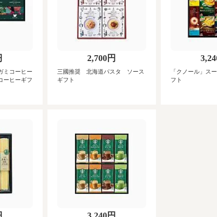
円
2,700円
3,2
ガミコーヒー
三國推奨 北海道パスタ ソース
「クノール」スー
コーヒーギフ
ギフト
フト
円
3,240円