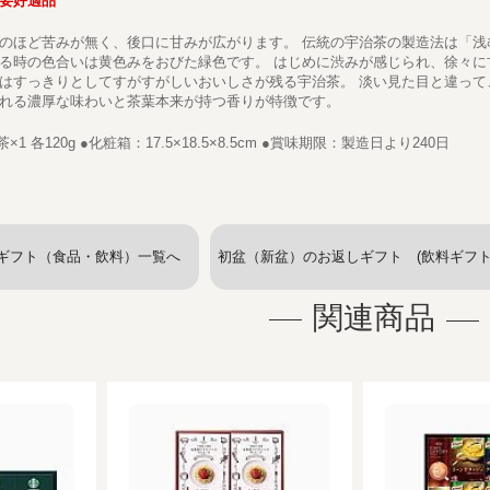
要好適品
のほど苦みが無く、後口に甘みが広がります。 伝統の宇治茶の製造法は「浅
る時の色合いは黄色みをおびた緑色です。 はじめに渋みが感じられ、徐々に
はすっきりとしてすがすがしいおいしさが残る宇治茶。 淡い見た目と違って
れる濃厚な味わいと茶葉本来が持つ香りが特徴です。
1 各120g ●化粧箱：17.5×18.5×8.5cm ●賞味期限：製造日より240日
ギフト（食品・飲料）一覧へ
初盆（新盆）のお返しギフト (飲料ギフト
関連商品