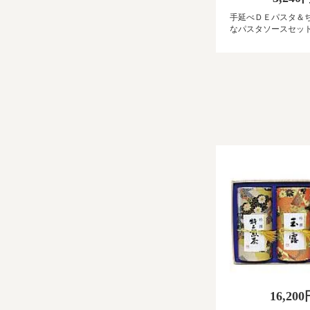
手延べＤＥパスタ＆
なパスタソースセッ
16,20