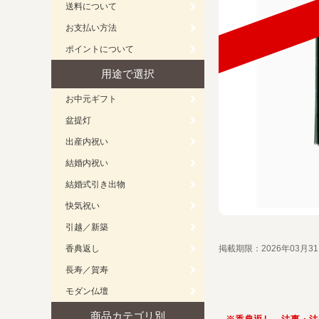
送料について
お支払い方法
ポイントについて
用途で選択
お中元ギフト
盆提灯
出産内祝い
結婚内祝い
結婚式引き出物
快気祝い
引越／新築
香典返し
掲載期限：2026年03月3
長寿／賀寿
モダン仏壇
商品カテゴリ別