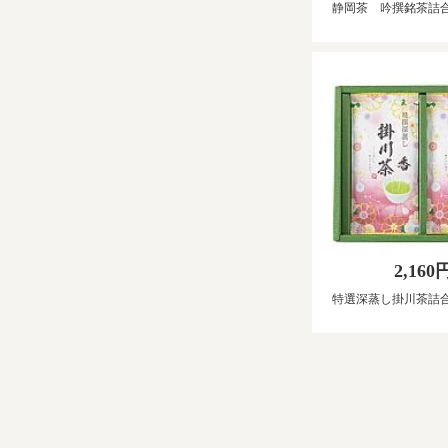
静岡茶 吟撰銘茶詰
2,160
特選深蒸し掛川茶詰