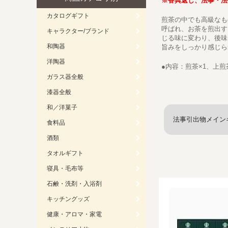
※香典返し、法事・法
カタログギフト
煎茶の中でも高級なも
呼ばれ、お茶を煎出す
キャラクター/ブランド
じる味に変わり、後味
和陶器
旨みをしっかり感じら
洋陶器
●内容：煎茶×1、上煎茶×
ガラス器全般
漆器全般
和／洋菓子
法事引出物メイン
食料品
酒類
タオルギフト
寝具・毛布等
石鹸・洗剤・入浴剤
キッチングッズ
健康・アロマ・家電