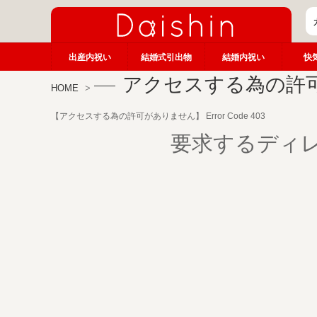
出産内祝い
結婚式引出物
結婚内祝い
快
アクセスする為の許
HOME
【アクセスする為の許可がありません】 Error Code 403
要求するディ