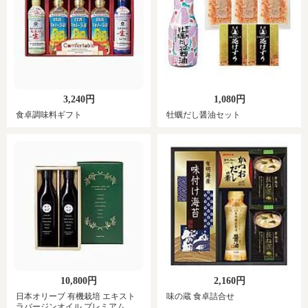
3,240円
1,080円
食卓調味料ギフト
牡蠣だし醤油セット
10,800円
2,160円
日本オリーブ 有機栽培 エキスト
味の蔵 食卓詰合せ
ラバージンオイル プレミアム