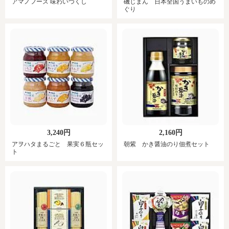
アマノフーズ 味わいづくし
磯じまん 日本全国うまいものめ
ぐり
3,240円
2,160円
アヲハタまるごと 果実６瓶セッ
朝紫 かき醤油のり佃煮セット
ト