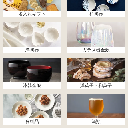
名入れギフト
和陶器
洋陶器
ガラス器全般
漆器全般
洋菓子・和菓子
食料品
酒類