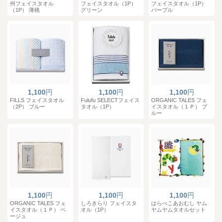
州フェイスタオル
フェイスタオル（1P）
フェイスタオル（1P）
（1P） 薄桃
グリーン
パープル
1,100
円
1,100
円
1,100
円
FILLS フェイスタオル
Fulufu SELECTフェイス
ORGANIC TALES フェ
（2P） ブルー
タオル（1P）
イスタオル（１Ｐ） ブ
ルー
1,100
円
1,100
円
1,100
円
ORGANIC TALES フェ
しろきらり フェイスタ
はらぺこあおむし ヤム
イスタオル（１Ｐ） ベ
オル（1P）
ヤムヤムタオルセット
ージュ