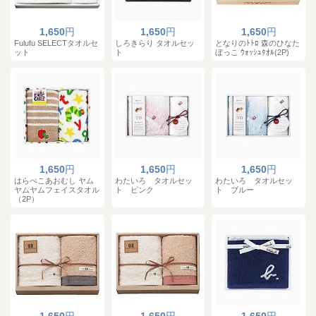
1,650
円
1,650
円
1,650
円
Fulufu SELECTタオルセ
しろきらり タオルセッ
となりのﾄﾄﾛ 森のひなた
ット
ト
ぼっこ ｳｫｯｼｭﾀｵﾙ(2P)
1,650
円
1,650
円
1,650
円
はらぺこあおむし ヤム
わたいろ タオルセッ
わたいろ タオルセッ
ヤムヤムフェイスタオル
ト ピンク
ト ブルー
（2P）