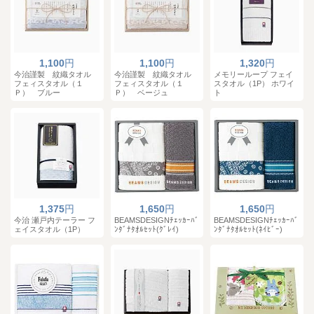
1,100
円
1,100
円
1,320
円
今治謹製 紋織タオル
今治謹製 紋織タオル
メモリーループ フェイ
フェィスタオル（１
フェィスタオル（１
スタオル（1P） ホワイ
Ｐ） ブルー
Ｐ） ベージュ
ト
1,375
円
1,650
円
1,650
円
今治 瀬戸内テーラー フ
BEAMSDESIGNﾁｪｯｶｰﾊﾞ
BEAMSDESIGNﾁｪｯｶｰﾊﾞ
ェイスタオル（1P）
ﾝﾀﾞﾅﾀｵﾙｾｯﾄ(ｸﾞﾚｲ)
ﾝﾀﾞﾅﾀｵﾙｾｯﾄ(ﾈｲﾋﾞｰ)