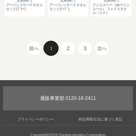
1,650
円
1,650
円
1,650
円
アーバンリサーチタオル
アーバンリサーチタオル
アニエスベー（abマリニ
セット(ﾌﾞﾙｰ)
セット(ﾚｯﾄﾞ)
エール） フェイスタオ
ル（１Ｐ）
前へ
2
3
次へ
1
0120-18-2411
プライバシーポリシー
特定商取引法に基づく表記
Copyright©2026 Daishin-Honten-Corporation