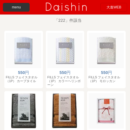
menu
大進WEB
「222」件該当
550
円
550
円
550
円
FILLS フェイスタオル
FILLS フェイスタオル
FILLS フェイスタオル
（1P） カーブタイル
（1P） カラーヘリンボ
（1P） モロッカン
ーン