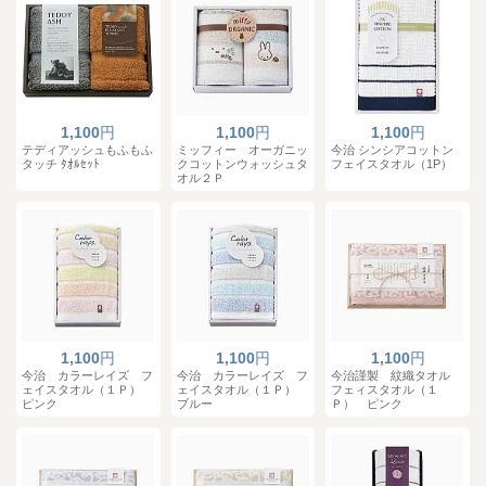
1,100
円
1,100
円
1,100
円
テディアッシュもふもふ
ミッフィー オーガニッ
今治 シンシアコットン
タッチ ﾀｵﾙｾｯﾄ
クコットンウォッシュタ
フェイスタオル（1P）
オル２Ｐ
1,100
円
1,100
円
1,100
円
今治 カラーレイズ フ
今治 カラーレイズ フ
今治謹製 紋織タオル
ェイスタオル（１Ｐ）
ェイスタオル（１Ｐ）
フェィスタオル（１
ピンク
ブルー
Ｐ） ピンク