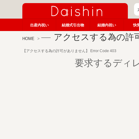
出産内祝い
結婚式引出物
結婚内祝い
快
アクセスする為の許
HOME
【アクセスする為の許可がありません】 Error Code 403
要求するディ