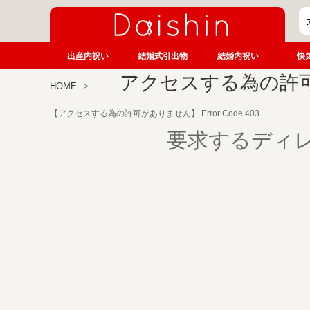
出産内祝い
結婚式引出物
結婚内祝い
快
アクセスする為の許
HOME
【アクセスする為の許可がありません】 Error Code 403
要求するディ