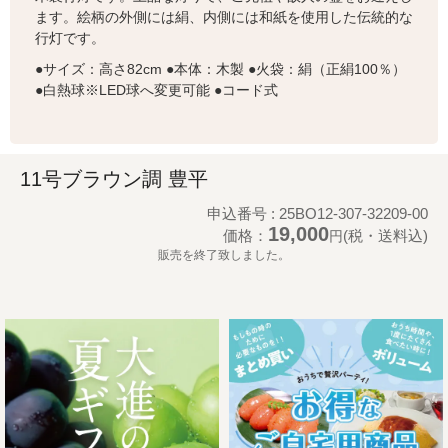
ます。絵柄の外側には絹、内側には和紙を使用した伝統的な
行灯です。
●サイズ：高さ82cm ●本体：木製 ●火袋：絹（正絹100％）
●白熱球※LED球へ変更可能 ●コード式
11号ブラウン調 豊平
申込番号 : 25BO12-307-32209-00
19,000
価格：
(税・送料込)
円
販売を終了致しました。