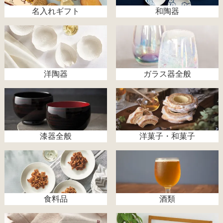
名入れギフト
和陶器
洋陶器
ガラス器全般
漆器全般
洋菓子・和菓子
食料品
酒類