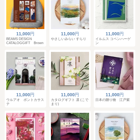
11,000
円
11,000
円
11,000
円
BEAMS DESIGN
やさしいみらい すらり
イルムス コペンハーゲ
CATALOGGIFT Brown
ン
11,000
円
11,000
円
11,000
円
ウルアオ ポントカサス
カタログギフト 凛 (こで
日本の贈り物 江戸紫
テ
まり)