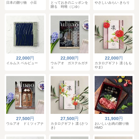
日本の贈り物 小豆
とっておきのニッポンを
やさしいみらい きらり
贈る 時唯（じゆ）
22,000
円
22,000
円
22,000
円
イルムス ベルビュー
ウルアオ ガステルガチ
カタログギフト 凛 (もも
ェ
やま)
27,500
円
27,500
円
31,900
円
ウルアオ ドミツィアナ
カタログギフト 凛 (さつ
おいしいお肉の贈り物
き)
HMO