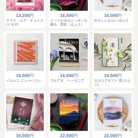
13,200
円
16,500
円
16,500
円
テイク・ユア・チョイス
とっておきのニッポンを
やさしいみらい ゆらり
(ミモザ)
贈る 恵吹（えふう）
16,500
円
16,500
円
16,500
円
イルムス ニューハウン
ウルアオ ヘッセニア
カタログギフト 凛 (りん
ご)
16,500
円
22,000
円
22,000
円