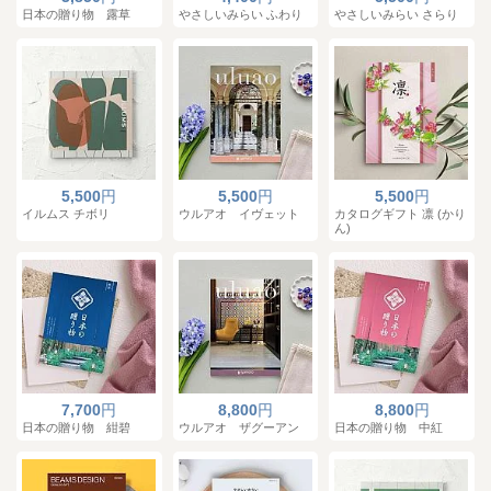
日本の贈り物 露草
やさしいみらい ふわり
やさしいみらい さらり
5,500
円
5,500
円
5,500
円
イルムス チボリ
ウルアオ イヴェット
カタログギフト 凛 (かり
ん)
7,700
円
8,800
円
8,800
円
日本の贈り物 紺碧
ウルアオ ザグーアン
日本の贈り物 中紅