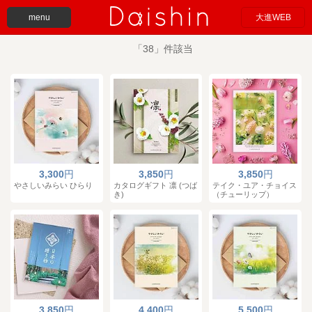
menu
大進WEB
「38」件該当
3,300
円
3,850
円
3,850
円
やさしいみらい ひらり
カタログギフト 凛 (つば
テイク・ユア・チョイス
き)
（チューリップ）
3,850
円
4,400
円
5,500
円