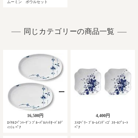
ムーミン ボウルセット
同じカテゴリーの商品一覧
16,500円
4,400円
ﾛｲﾔﾙｺﾍﾟﾝﾊｰｹﾞﾝ ﾌﾞﾙｰﾊﾟﾙﾒｯﾃｵｰﾊﾞﾙﾃﾞ
ｽﾄﾛﾍﾞﾘｰ ﾌﾞﾙｰﾑｲﾝﾃﾞｨｺﾞ ｽﾓｰﾙﾌﾟﾚｰﾄ
ｨｯｼｭ ﾍﾟｱ
ﾍﾟｱ