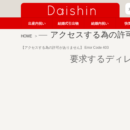
出産内祝い
結婚式引出物
結婚内祝い
快
アクセスする為の許
HOME
【アクセスする為の許可がありません】 Error Code 403
要求するディ