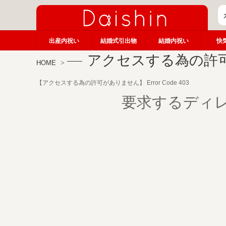
出産内祝い
結婚式引出物
結婚内祝い
快
アクセスする為の許
HOME
【アクセスする為の許可がありません】 Error Code 403
要求するディ