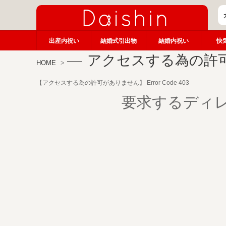
出産内祝い
結婚式引出物
結婚内祝い
快
アクセスする為の許
HOME
【アクセスする為の許可がありません】 Error Code 403
要求するディ