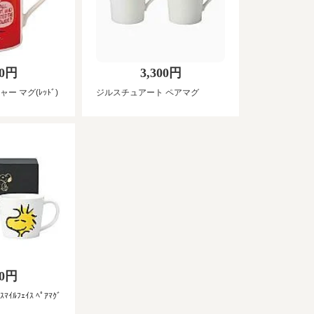
50円
3,300円
 マグ(ﾚｯﾄﾞ)
ジルスチュアート ペアマグ
00円
ｽﾏｲﾙﾌｪｲｽ ﾍﾟｱﾏｸﾞ