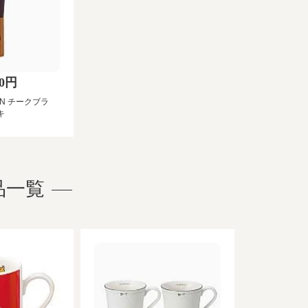
00円
DEN チークブラ
キ
品一覧