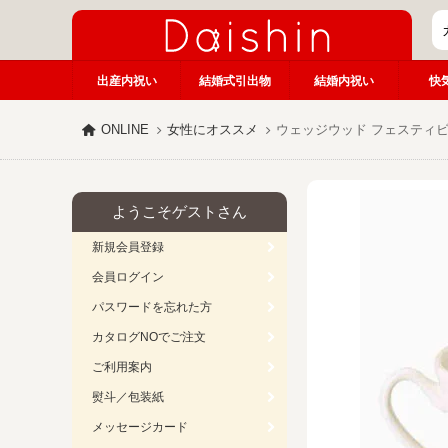
出産内祝い
結婚式引出物
結婚内祝い
快
ONLINE
女性にオススメ
ウェッジウッド フェスティ
ようこそゲストさん
新規会員登録
会員ログイン
パスワードを忘れた方
カタログNOでご注文
ご利用案内
熨斗／包装紙
メッセージカード