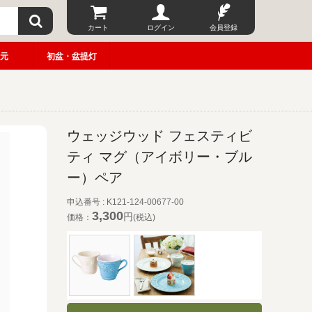
カート
ログイン
会員登録
元
初盆・盆提灯
ウェッジウッド フェスティビ
ティ マグ（アイボリー・ブル
ー）ペア
申込番号 : K121-124-00677-00
3,300
円
価格：
(税込)