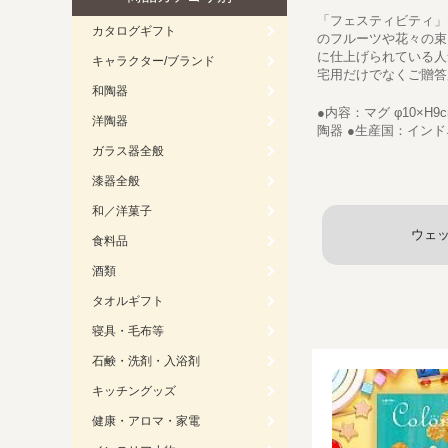
「フェスティビティ」
カタログギフト
のフルーツや花々の束
に仕上げられている人
キャラクター/ブランド
宅用だけでなくご贈答
和陶器
●内容：マグ φ10×H
洋陶器
陶器 ●生産国：インドネシア
ガラス器全般
漆器全般
和／洋菓子
ウェ
食料品
酒類
タオルギフト
寝具・毛布等
石鹸・洗剤・入浴剤
キッチングッズ
健康・アロマ・家電