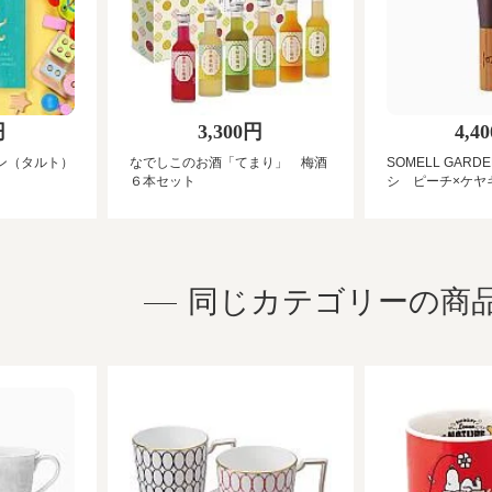
円
3,300円
4,4
ン（タルト）
なでしこのお酒「てまり」 梅酒
SOMELL GAR
６本セット
シ ピーチ×ケヤ
同じカテゴリーの商