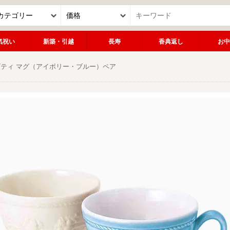
気祝い
新築・引越
長寿
香典返し
お中
ビティ マグ（アイボリー・ブルー）ペア