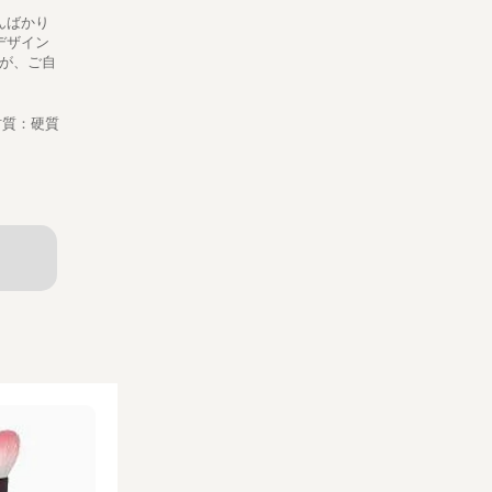
んばかり
デザイン
が、ご自
●材質：硬質