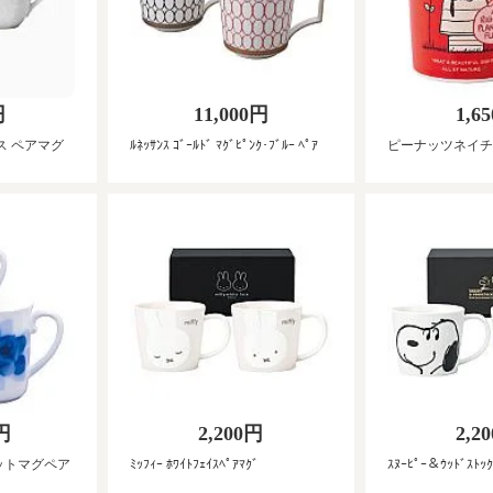
円
11,000円
1,6
ス ペアマグ
ﾙﾈｯｻﾝｽ ｺﾞｰﾙﾄﾞ ﾏｸﾞﾋﾟﾝｸ･ﾌﾞﾙｰ ﾍﾟｱ
ピーナッツネイチャー
0円
2,200円
2,2
ットマグペア
ﾐｯﾌｨｰ ﾎﾜｲﾄﾌｪｲｽﾍﾟｱﾏｸﾞ
ｽﾇｰﾋﾟｰ＆ｳｯﾄﾞｽﾄｯｸ