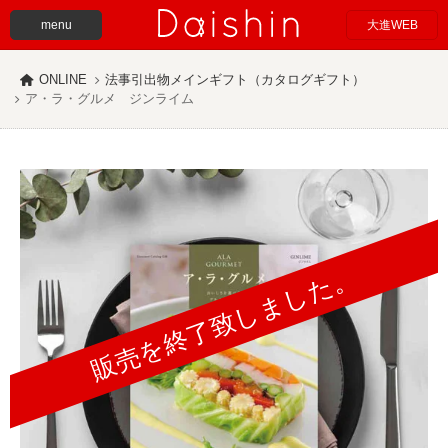
menu
大進WEB
ONLINE
法事引出物メインギフト（カタログギフト）
ア・ラ・グルメ ジンライム
販売を終了致しました。