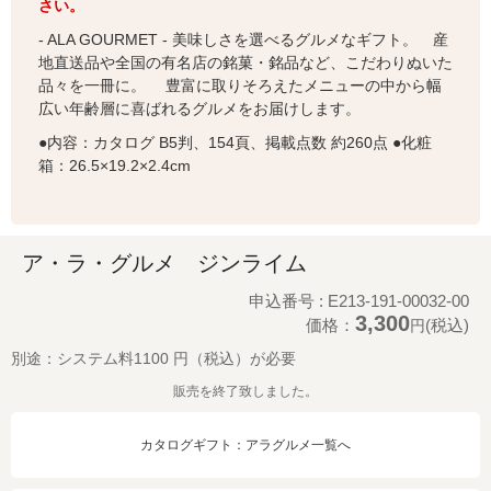
さい。
- ALA GOURMET - 美味しさを選べるグルメなギフト。 産
地直送品や全国の有名店の銘菓・銘品など、こだわりぬいた
品々を一冊に。 豊富に取りそろえたメニューの中から幅
広い年齢層に喜ばれるグルメをお届けします。
●内容：カタログ B5判、154頁、掲載点数 約260点 ●化粧
箱：26.5×19.2×2.4cm
ア・ラ・グルメ ジンライム
申込番号 : E213-191-00032-00
3,300
価格：
(税込)
円
別途：システム料1100 円（税込）が必要
販売を終了致しました。
カタログギフト：アラグルメ一覧へ