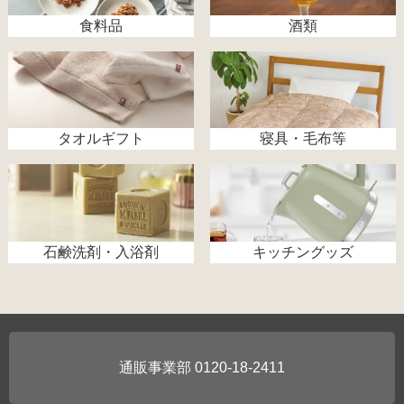
食料品
酒類
タオルギフト
寝具・毛布等
石鹸洗剤・入浴剤
キッチングッズ
0120-18-2411