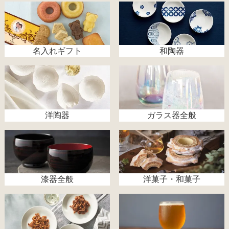
名入れギフト
和陶器
洋陶器
ガラス器全般
漆器全般
洋菓子・和菓子