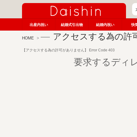
出産内祝い
結婚式引出物
結婚内祝い
快
アクセスする為の許
HOME
【アクセスする為の許可がありません】 Error Code 403
要求するディ