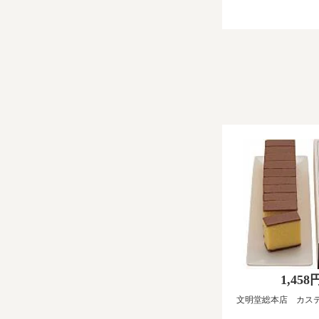
1,458
文明堂総本店 カステ