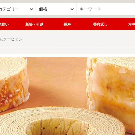
気祝い
新築・引越
長寿
香典返し
お中
ムクーヒェン