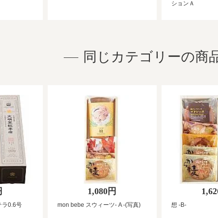
ションＡ
同じカテゴリーの商
円
1,080円
1,6
ラ0.6号
mon bebe スウィーツ- A -(写真)
想 -B-