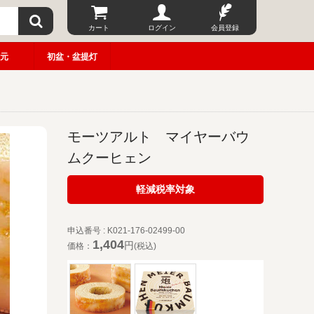
カート
ログイン
会員登録
元
初盆・盆提灯
モーツアルト マイヤーバウ
ムクーヒェン
軽減税率対象
申込番号 : K021-176-02499-00
1,404
円
価格：
(税込)