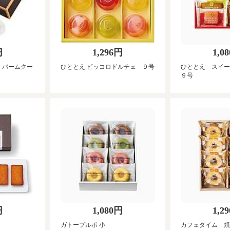
円
1,296円
1,0
 バームクー
ひととえ ピッコロドルチェ ９号
ひととえ スイー
９号
円
1,080円
1,2
ガトープルポ 小
カフェタイム 焼