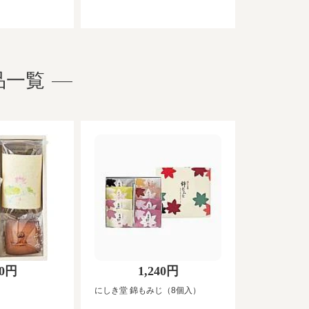
品一覧
20円
1,240円
にしき堂 錦もみじ（8個入）