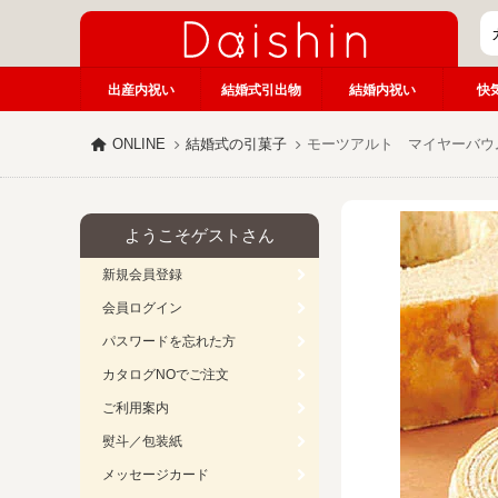
出産内祝い
結婚式引出物
結婚内祝い
快
ONLINE
結婚式の引菓子
モーツアルト マイヤーバウ
ようこそゲストさん
新規会員登録
会員ログイン
パスワードを忘れた方
カタログNOでご注文
ご利用案内
熨斗／包装紙
メッセージカード