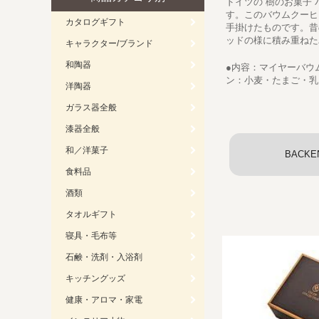
ドイツの”樹のお菓子
す。このバウムクーヒ
カタログギフト
手掛けたものです。昔
ッドの様に積み重ねた
キャラクター/ブランド
和陶器
●内容：マイヤーバウムクー
ン：小麦・たまご・乳
洋陶器
ガラス器全般
漆器全般
和／洋菓子
BACKE
食料品
酒類
タオルギフト
寝具・毛布等
石鹸・洗剤・入浴剤
キッチングッズ
健康・アロマ・家電