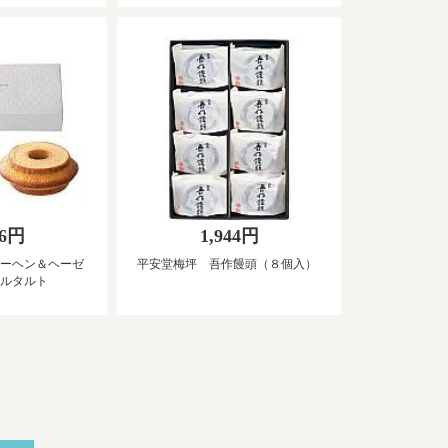
36円
1,944円
ーヘン＆ヘーゼ
平安堂梅坪 吾作饅頭（８個入）
ルタルト