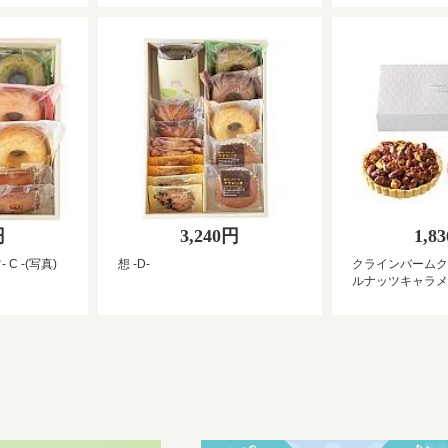
円
3,240円
1,8
 C -(写真)
想 -D-
クラインバームク
ルナッツキャラメ