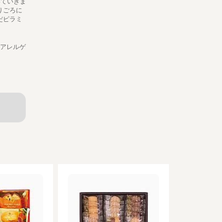
いていきま
りごろに
だピラミ
 ●アレルゲ