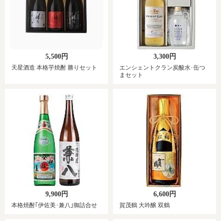
5,500円
3,300円
天星酒造 本格芋焼酎 勝りセット
エンシェントクラン炭酸水･缶つ
まセット
9,900円
6,600円
本格焼酎｢伊佐美･兼八｣御詰合せ
賀茂鶴 大吟醸 双鶴