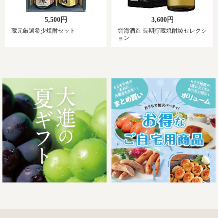
5,500円
3,600円
蔵元厳選希少焼酎セット
雲海酒造 長期貯蔵焼酎綾セレクシ
ョン