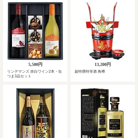
5,500円
13,200円
リンデマンズ 赤白ワイン2本・缶
超特撰特等酒 角樽
つま3品セット