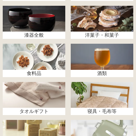
漆器全般
洋菓子・和菓子
食料品
酒類
タオルギフト
寝具・毛布等