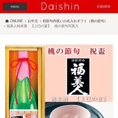
menu
大進WEB
ONLINE
お中元
初節句内祝いの名入れギフト（桃の節句）
福美人純米酒 【上巳の宴】 桃の節句写真入