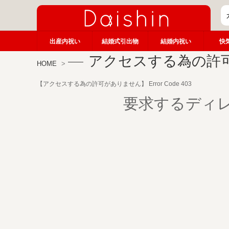
出産内祝い
結婚式引出物
結婚内祝い
快
アクセスする為の許
HOME
【アクセスする為の許可がありません】 Error Code 403
要求するディ