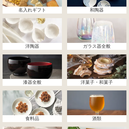
名入れギフト
和陶器
洋陶器
ガラス器全般
漆器全般
洋菓子・和菓子
食料品
酒類