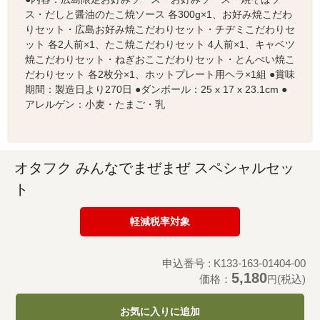
ス・だしと醤油のたこ焼ソース 各300g×1、お好み焼こだわ
りセット・広島お好み焼こだわりセット・チヂミこだわりセ
ット 各2人前×1、たこ焼こだわりセット 4人前×1、キャベツ
焼こだわりセット・ねぎおここだわりセット・とんぺい焼こ
だわりセット 各2枚分×1、ホットプレート用ヘラ×1組 ●賞味
期間：製造日より270日 ●ダンボール：25 x 17 x 23.1cm ●
アレルゲン：小麦・たまご・乳
オタフク みんなでまぜまぜ スペシャルセッ
ト
軽減税率対象
申込番号 : K133-163-01404-00
5,180
価格：
(税込)
円
お気に入りに追加