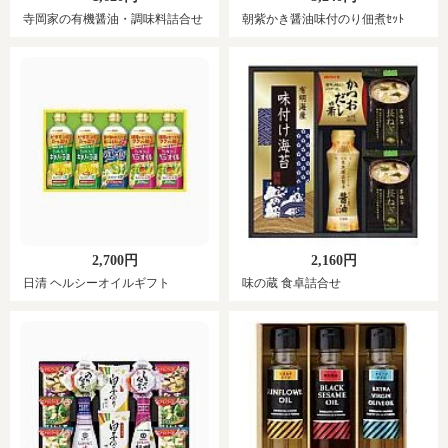
寺岡家の有機醤油・調味料詰合せ
朝紫かき醤油味付のり佃煮ｾｯﾄ
2,700円
2,160円
日清 ヘルシーオイルギフト
味の蔵 食卓詰合せ