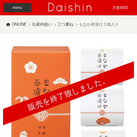
menu
大進WEB
ONLINE
出産内祝い
三つ重ね
もなか茶漬け３個入り
販売を終了致しました。