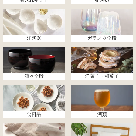
洋陶器
ガラス器全般
漆器全般
洋菓子・和菓子
食料品
酒類