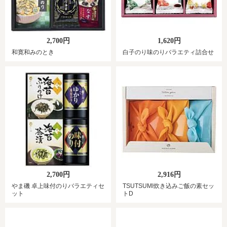
2,700円
1,620円
和寛和みのとき
白子のり味のりバラエティ詰合せ
2,700円
2,916円
やま磯 卓上味付のりバラエティセ
TSUTSUMI炊き込みご飯の素セッ
ット
トD