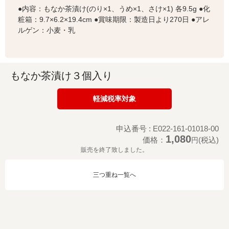
●内容：もなか茶漬け(のり×1、うめ×1、さけ×1) 各9.5g ●化
粧箱：9.7×6.2×19.4cm ●賞味期限：製造日より270日 ●アレ
ルゲン：小麦・乳
もなか茶漬け３個入り
軽減税率対象
申込番号 : E022-161-01018-00
1,080
価格：
(税込)
円
販売を終了致しました。
三つ重ね一覧へ