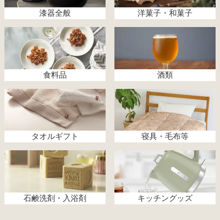
漆器全般
洋菓子・和菓子
食料品
酒類
タオルギフト
寝具・毛布等
石鹸洗剤・入浴剤
キッチングッズ