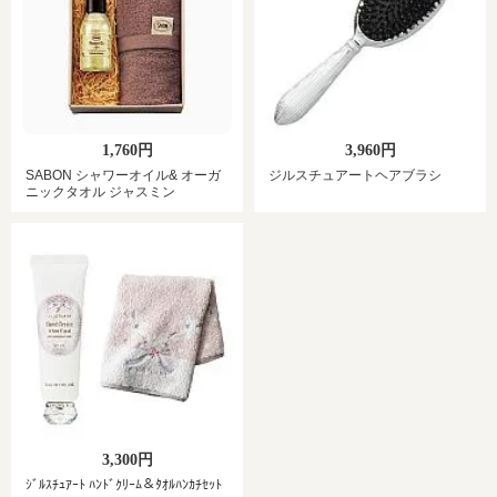
1,760円
3,960円
SABON シャワーオイル& オーガ
ジルスチュアートヘアブラシ
ニックタオル ジャスミン
3,300円
ｼﾞﾙｽﾁｭｱｰﾄ ﾊﾝﾄﾞｸﾘｰﾑ＆ﾀｵﾙﾊﾝｶﾁｾｯﾄ