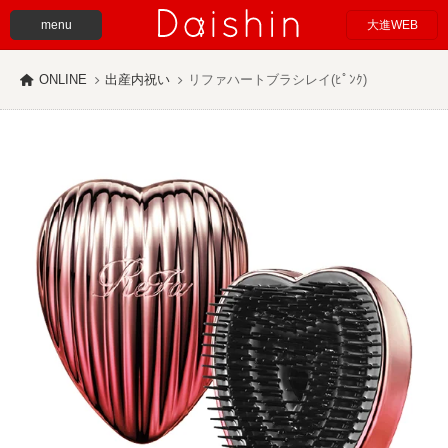
menu
大進WEB
ONLINE
出産内祝い
リファハートブラシレイ(ﾋﾟﾝｸ)