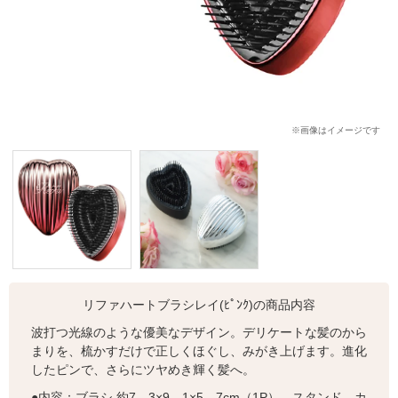
※画像はイメージです
リファハートブラシレイ(ﾋﾟﾝｸ)の商品内容
波打つ光線のような優美なデザイン。デリケートな髪のから
まりを、梳かすだけで正しくほぐし、みがき上げます。進化
したピンで、さらにツヤめき輝く髪へ。
●内容：ブラシ 約7．3×9．1×5．7cm（1P）、スタンド、カ