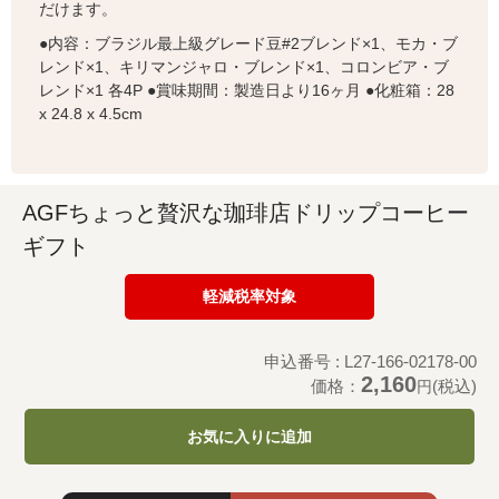
だけます。
●内容：ブラジル最上級グレード豆#2ブレンド×1、モカ・ブ
レンド×1、キリマンジャロ・ブレンド×1、コロンビア・ブ
レンド×1 各4P ●賞味期間：製造日より16ヶ月 ●化粧箱：28
x 24.8 x 4.5cm
AGFちょっと贅沢な珈琲店ドリップコーヒー
ギフト
軽減税率対象
申込番号 : L27-166-02178-00
2,160
価格：
(税込)
円
お気に入りに追加