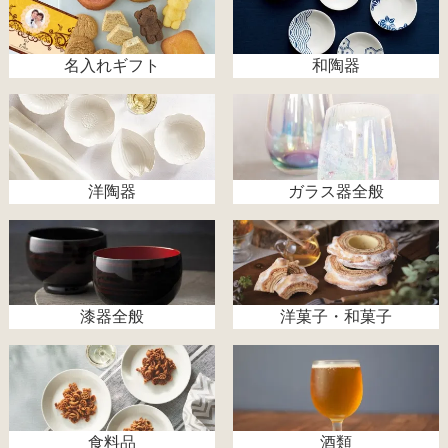
名入れギフト
和陶器
洋陶器
ガラス器全般
漆器全般
洋菓子・和菓子
食料品
酒類