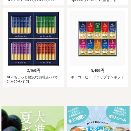
AGFﾌﾞﾚﾝﾃﾞｨｽﾃｨｯｸｶﾌｪｵﾚｺﾚｸｼｮﾝ
Speciality Coffee 16個セット
2,160円
5,400円
AGFちょっと贅沢な珈琲店ｽﾃｨｯｸ
キーコーヒー ドロップオンギフト
ﾌﾞﾗｯｸｺｰﾋｰｷﾞﾌﾄ