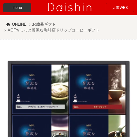
menu
大進WEB
ONLINE
お歳暮ギフト
AGFちょっと贅沢な珈琲店ドリップコーヒーギフト