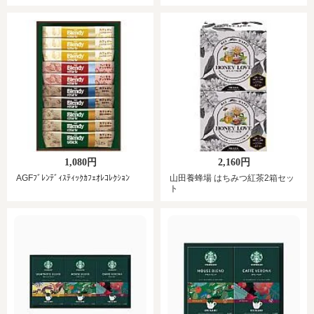
1,080円
2,160円
AGFﾌﾞﾚﾝﾃﾞｨｽﾃｨｯｸｶﾌｪｵﾚｺﾚｸｼｮﾝ
山田養蜂場 はちみつ紅茶2箱セッ
ト