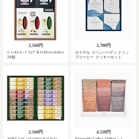
2,160円
2,700円
ﾄﾞﾄｰﾙｺｰﾋｰ ﾄﾞﾘｯﾌﾟ＆ｲﾝｽﾀﾝﾄﾐｯｸｽｾｯﾄ
ロイヤル コペンハーゲン ドリッ
24個
プコーヒー･クッキーセット
2,160円
4,320円