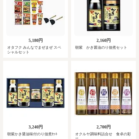
5,180円
2,160円
オタフク みんなでまぜまぜ スペ
朝紫 かき醤油のり佃煮セット
シャルセット
3,240円
2,700円
朝紫かき醤油味付のり佃煮ｾｯﾄ
オクルヤ調味料詰合せ 食卓の彩
り