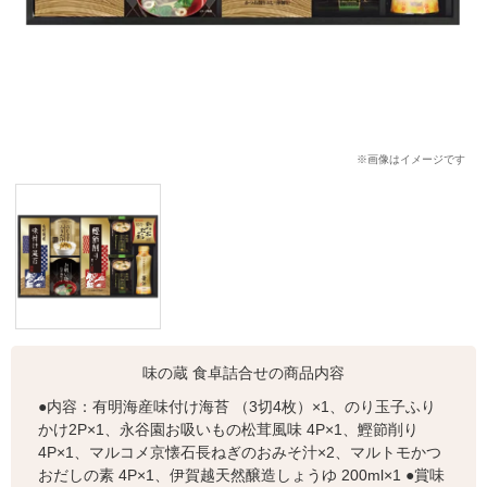
※画像はイメージです
味の蔵 食卓詰合せの商品内容
●内容：有明海産味付け海苔 （3切4枚）×1、のり玉子ふり
かけ2P×1、永谷園お吸いもの松茸風味 4P×1、鰹節削り
4P×1、マルコメ京懐石長ねぎのおみそ汁×2、マルトモかつ
おだしの素 4P×1、伊賀越天然醸造しょうゆ 200ml×1 ●賞味