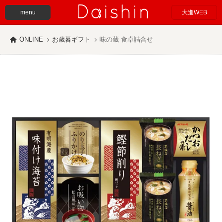
menu
大進WEB
ONLINE
お歳暮ギフト
味の蔵 食卓詰合せ