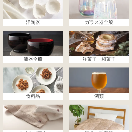
洋陶器
ガラス器全般
漆器全般
洋菓子・和菓子
食料品
酒類