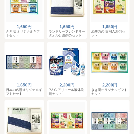
1,650
円
1,650
円
1,650
円
きき湯 オリジナルギフ
ランドリーフレンドリー
炭酸力の 薬用入浴剤セ
トセット
タオルと洗剤のセット
ット
1,650
円
2,200
円
2,200
円
日本の名湯オリジナルギ
P＆G アリエール液体洗
きき湯オリジナルギフト
フトセット
剤セット
セット