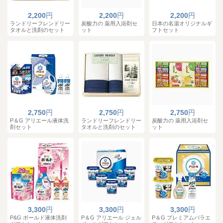
2,200
円
2,200
円
2,200
円
ランドリーフレンドリー
炭酸力の 薬用入浴剤セ
日本の名湯オリジナルギ
タオルと洗剤のセット
ット
フトセット
2,750
円
2,750
円
2,750
円
P＆G アリエール液体洗
ランドリーフレンドリー
炭酸力の 薬用入浴剤セ
剤セット
タオルと洗剤のセット
ット
3,300
円
3,300
円
3,300
円
P&G ボールド液体洗剤
P＆G アリエール ジェル
P＆G プレミアムバラエ