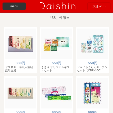
menu
大進WEB
「38」件該当
330
円
550
円
550
円
ヤマサキ 薬用入浴剤
きき湯 オリジナルギフ
ジョイらくらくキッチン
薬湯温浴
トセット
セット（CBRK-5C）
550
円
605
円
660
円