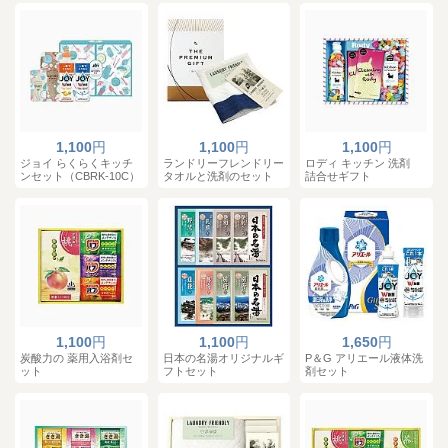
1,100
円
1,100
円
1,100
円
ジョイ らくらくキッチ
ランドリーフレンドリー
ロディ キッチン 洗剤
ンセット（CBRK-10C）
タオルと洗剤のセット
詰合せギフト
1,100
円
1,100
円
1,650
円
炭酸力の 薬用入浴剤セ
日本の名湯オリジナルギ
P＆G アリエール液体洗
ット
フトセット
剤セット