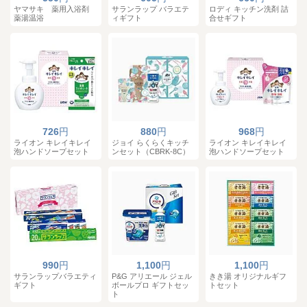
ヤマサキ 薬用入浴剤
サランラップ バラエテ
ロディ キッチン洗剤 詰
薬湯温浴
ィギフト
合せギフト
726
円
880
円
968
円
ライオン キレイキレイ
ジョイ らくらくキッチ
ライオン キレイキレイ
泡ハンドソープセット
ンセット（CBRK-8C）
泡ハンドソープセット
990
円
1,100
円
1,100
円
サランラップバラエティ
P&G アリエール ジェル
きき湯 オリジナルギフ
ギフト
ボールプロ ギフトセッ
トセット
ト