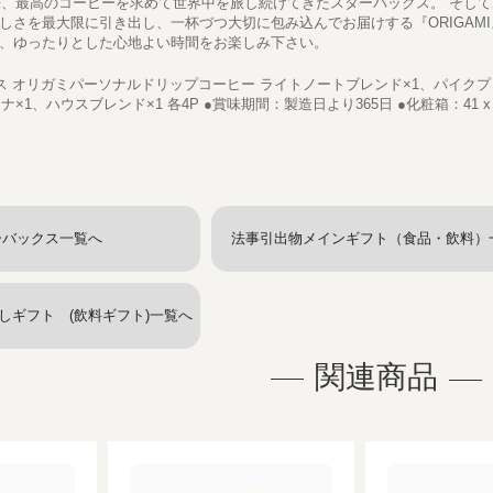
以来、最高のコーヒーを求めて世界中を旅し続けてきたスターバックス。 そし
しさを最大限に引き出し、一杯づつ大切に包み込んでお届けする『ORIGAMI』
、ゆったりとした心地よい時間をお楽しみ下さい。
ス オリガミパーソナルドリップコーヒー ライトノートブレンド×1、パイク
×1、ハウスブレンド×1 各4P ●賞味期間：製造日より365日 ●化粧箱：41 x 16
ーバックス一覧へ
法事引出物メインギフト（食品・飲料）
しギフト (飲料ギフト)一覧へ
関連商品