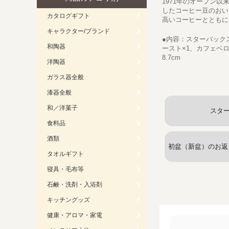
1971年のオープン
したコーヒー豆のおい
カタログギフト
高いコーヒーとともに
キャラクター/ブランド
●内容：スターバック
和陶器
ースト×1、カフェベロナ
8.7cm
洋陶器
ガラス器全般
漆器全般
和／洋菓子
スタ
食料品
酒類
初盆（新盆）のお返
タオルギフト
寝具・毛布等
石鹸・洗剤・入浴剤
キッチングッズ
健康・アロマ・家電