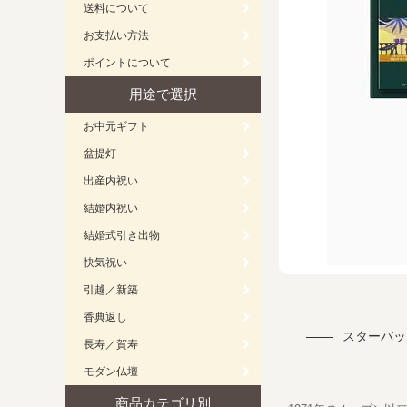
送料について
お支払い方法
ポイントについて
用途で選択
お中元ギフト
盆提灯
出産内祝い
結婚内祝い
結婚式引き出物
快気祝い
引越／新築
香典返し
スターバッ
長寿／賀寿
モダン仏壇
商品カテゴリ別