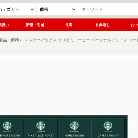
気祝い
新築・引越
長寿
香典返し
お中
食品・飲料）
スターバックス オリガミコーヒー パーソナルドリップ コー