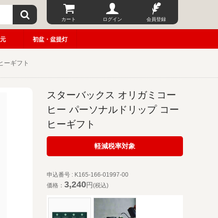
カート
ログイン
会員登録
元
初盆・盆提灯
ヒーギフト
スターバックス オリガミコー
ヒー パーソナルドリップ コー
ヒーギフト
軽減税率対象
申込番号 : K165-166-01997-00
3,240
円
価格：
(税込)