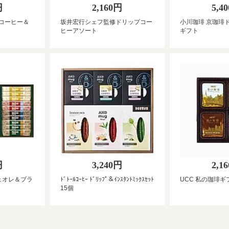
円
2,160円
5,4
コーヒー＆
坂井宏行シェフ監修ドリップコー
小川珈琲 京珈琲
ヒーアソート
ギフト
円
3,240円
2,1
ェオレ＆ブラ
ﾄﾞﾄｰﾙｺｰﾋｰ ﾄﾞﾘｯﾌﾟ＆ｲﾝｽﾀﾝﾄﾐｯｸｽｾｯﾄ
UCC 私の珈琲ギ
15個