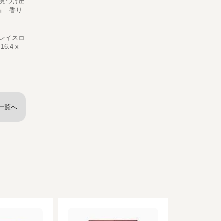
て見つけ出
. 香り
プレイスロ
.4 x
一覧へ