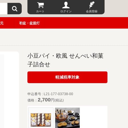
カート
ログイン
会員登録
元
初盆・盆提灯
小豆パイ・欧風 せんべい和菓
子詰合せ
軽減税率対象
申込番号 : L21-177-03738-00
2,700
円
価格：
(税込)