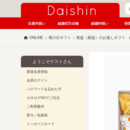
出産内祝い
結婚式引出物
結婚内祝い
快
ONLINE
母の日ギフト
初盆（新盆）のお返しギフト (
ようこそゲストさん
新規会員登録
会員ログイン
パスワードを忘れた方
カタログNOでご注文
ご利用案内
熨斗／包装紙
メッセージカード