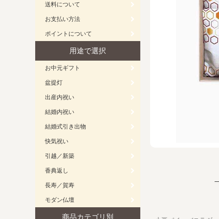
送料について
お支払い方法
ポイントについて
用途で選択
お中元ギフト
盆提灯
出産内祝い
結婚内祝い
結婚式引き出物
快気祝い
引越／新築
香典返し
長寿／賀寿
モダン仏壇
商品カテゴリ別