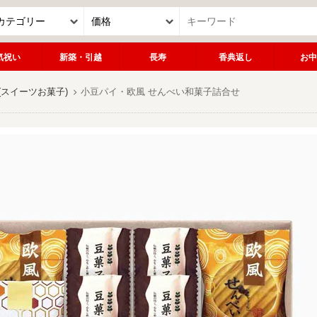
気祝い
新築・引越
長寿
香典返し
お中
スイーツお菓子)
小豆パイ・欧風 せんべい和菓子詰合せ