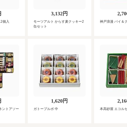
円
3,132円
2,7
12個入
モーツアルト からす麦クッキー2
神戸浪漫 パイ＆
缶セット
円
1,620円
2,1
ネントアソー
ガトープルポ 中
本高砂屋 エコル