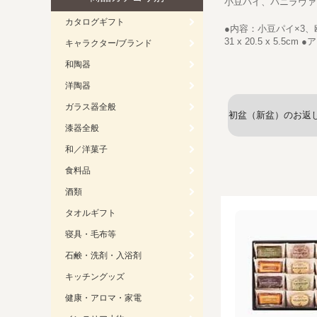
小豆パイ、バニラヴァ
カタログギフト
●内容：小豆パイ×3、
31 x 20.5 x 5
キャラクター/ブランド
和陶器
洋陶器
ガラス器全般
初盆（新盆）のお返し
漆器全般
和／洋菓子
食料品
酒類
タオルギフト
寝具・毛布等
石鹸・洗剤・入浴剤
キッチングッズ
健康・アロマ・家電