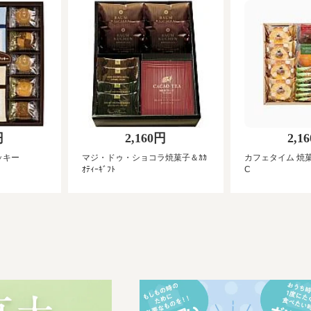
円
2,160円
2,1
ッキー
マジ・ドゥ・ショコラ焼菓子＆ｶｶ
カフェタイム 焼
ｵﾃｨｰｷﾞﾌﾄ
C