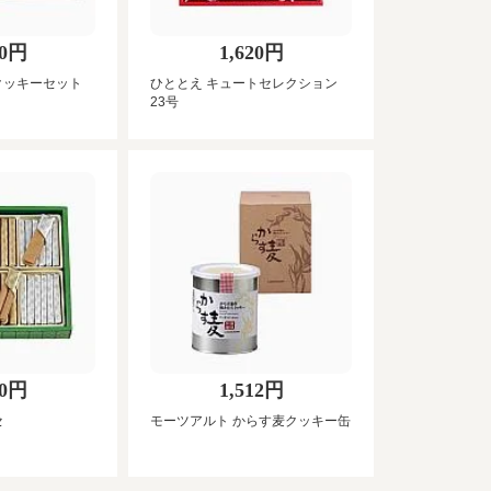
00円
1,620円
クッキーセット
ひととえ キュートセレクション
23号
60円
1,512円
セ
モーツアルト からす麦クッキー缶