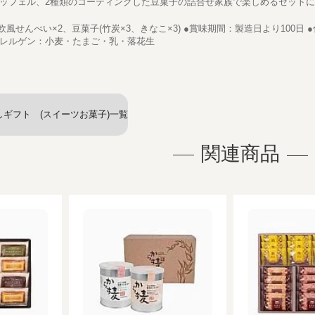
ッフェル、2種類のコーティングした豆菓子の詰合せ家族で楽しめるセット
欧風せんべい×2、豆菓子(竹炭×3、きなこ×3) ●賞味期間：製造日より100日 
.5cm ●アレルゲン：小麦・たまご・乳・落花生
ギフト (スイーツお菓子)一覧
関連商品
へ