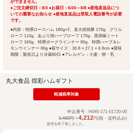
ができません。
●ご注文締切日：8/3 ●お届日：6/20～8/8 ●産地直送品につ
いての重要なお知らせ ●産地直送品は受取人電話番号が必要
です。
●内容：特撰ロースハム 180g×2、直火焼焼豚 170g、グリル
ローフ 110g、あぶり焼ハーブローフ 170g、黒胡椒ミート
ローフ 160g、特撰ポークウインナー 80g、特撰ハーブ＆レ
モンウインナー 80g ●箱サイズ：30.8 × 27.1 × 6.8cm ●賞味
期限：製造日より冷蔵80日 ●アレルゲン：小麦・卵・乳
丸大食品 煌彩ハムギフト
軽減税率対象
申込番号 : H045-171-01720-00
4,212
6,480円
⇒
(税・送料込み)
円
販売を終了致しました。