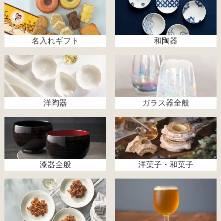
名入れギフト
和陶器
洋陶器
ガラス器全般
漆器全般
洋菓子・和菓子