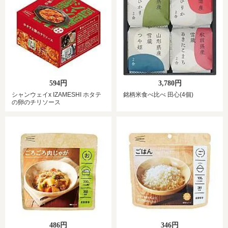
594円
3,780円
シャンウェイx IZAMESHI ホタテ
銘柄米食べ比べ 田心(4個)
の卵のチリソース
486円
346円