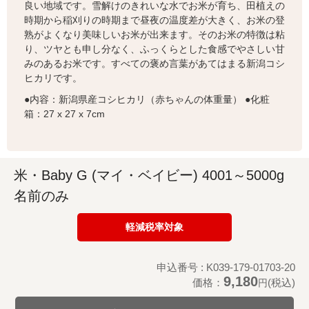
良い地域です。雪解けのきれいな水でお米が育ち、田植えの
時期から稲刈りの時期まで昼夜の温度差が大きく、お米の登
熟がよくなり美味しいお米が出来ます。そのお米の特徴は粘
り、ツヤとも申し分なく、ふっくらとした食感でやさしい甘
みのあるお米です。すべての褒め言葉があてはまる新潟コシ
ヒカリです。
●内容：新潟県産コシヒカリ（赤ちゃんの体重量） ●化粧
箱：27 x 27 x 7cm
米・Baby G (マイ・ベイビー) 4001～5000g
名前のみ
軽減税率対象
申込番号 : K039-179-01703-20
9,180
価格：
(税込)
円