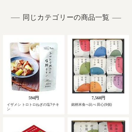
同じカテゴリーの商品一覧
594円
7,560円
イザメシ トロトロねぎの塩?チキ
銘柄米食べ比べ 田心(9個)
ン