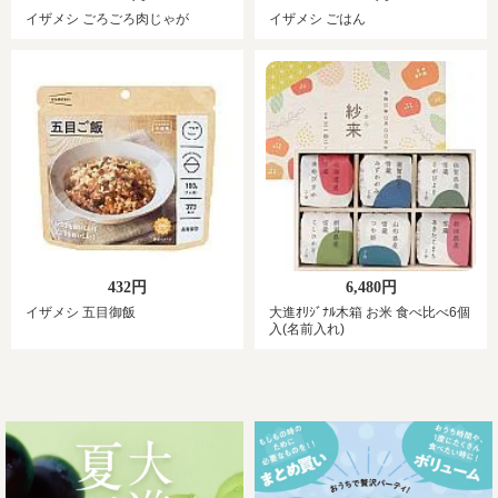
イザメシ ごろごろ肉じゃが
イザメシ ごはん
432円
6,480円
イザメシ 五目御飯
大進ｵﾘｼﾞﾅﾙ木箱 お米 食べ比べ6個
入(名前入れ)